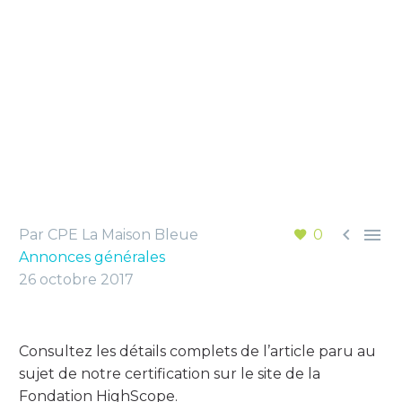
QUÉBEC PAR LA FONDATION
Accueil
Annonces générales
HIGHSCOPE
Le CPE La Maison Bleue est le deuxième CPE
officiellement certifié au Québec par la Fondation
HighScope


Par CPE La Maison Bleue
0
Annonces générales
26 octobre 2017
Consultez les détails complets de l’article paru au
sujet de notre certification sur le site de la
Fondation HighScope.